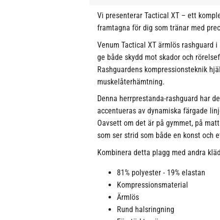
Vi presenterar Tactical XT – ett kompl
framtagna för dig som tränar med preci
Venum Tactical XT ärmlös rashguard i 
ge både skydd mot skador och rörelsefri
Rashguardens kompressionsteknik hjälp
muskelåterhämtning.
Denna herrprestanda-rashguard har de
accentueras av dynamiska färgade linje
Oavsett om det är på gymmet, på mattan
som ser strid som både en konst och e
Kombinera detta plagg med andra kläd
81% polyester - 19% elastan
Kompressionsmaterial
Ärmlös
Rund halsringning