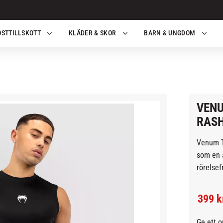
OSTTILLSKOTT
KLÄDER & SKOR
BARN & UNGDOM
VENU
RASH
Venum T
som en 
rörelsef
Nedsa
399
k
Ge ett 