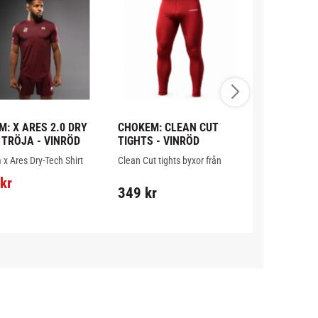
: X ARES 2.0 DRY 
CHOKEM: CLEAN CUT 
OPRO: TAN
 TRÖJA - VINRÖD
TIGHTS - VINRÖD
- SVART/G
x Ares Dry-Tech Shirt 
Clean Cut tights byxor från 
Gold editon ta
n är en kortärmad 
Chokem i vinröd färg, passar 
Opro med 2 la
kr
ionsskjorta designad för 
utmärkt till BJJ, grappling och 
för bättre sky
349
kr
249
kr
la idrottare svala, torra 
MMA eller annan sport.
Patenterade de
kväma under träning.
i England - Sv