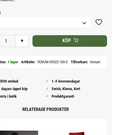
k
Lägg till i favoriter
+
KÖP
atus
I lager
Artikelnr
VENUM-05522-100-S
Tillverkare
Venum
lfritt ombud
1-3 leveransdagar
 dagars öppet köp
Swish, Klarna, Kort
mta i butik
Produktgaranti
RELATERADE PRODUKTER