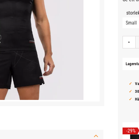
storle
-
Lagerst
Va
30
Hä
29
%