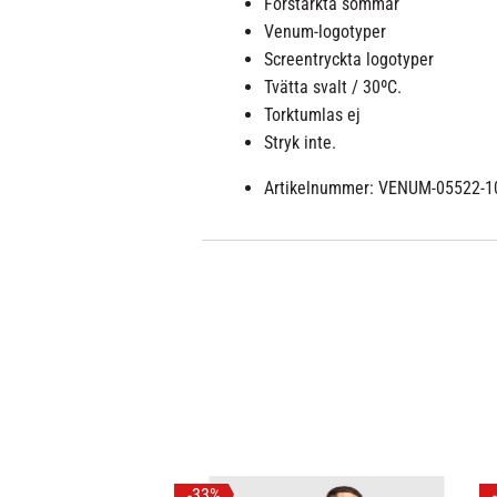
Förstärkta sömmar
Venum-logotyper
Screentryckta logotyper
Tvätta svalt / 30ºC.
Torktumlas ej
Stryk inte.
Artikelnummer: VENUM-05522-1
33
%