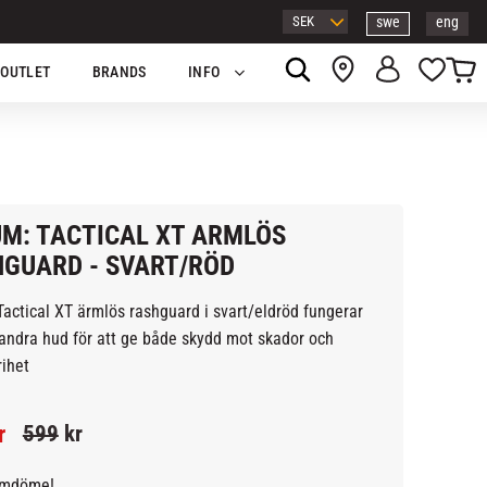
swe
eng
Kundv
Favor
OUTLET
BRANDS
INFO
M: TACTICAL XT ARMLÖS
GUARD - SVART/RÖD
actical XT ärmlös rashguard i svart/eldröd fungerar
andra hud för att ge både skydd mot skador och
rihet
tt pris:
Ordinarie pris:
r
599
kr
omdöme!