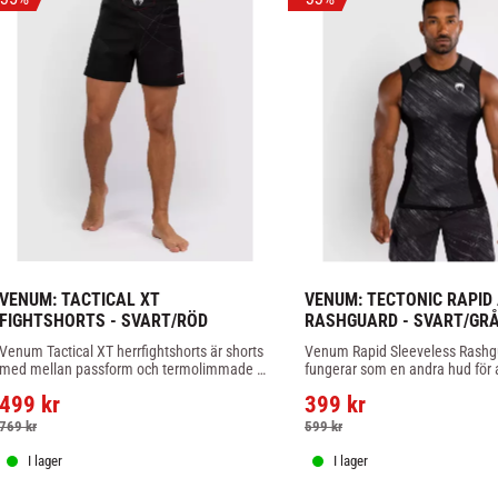
VENUM: TACTICAL XT 
VENUM: TECTONIC RAPID
FIGHTSHORTS - SVART/RÖD
RASHGUARD - SVART/GRÅ
Venum Tactical XT herrfightshorts är shorts 
Venum Rapid Sleeveless Rashgu
med mellan passform och termolimmade 
fungerar som en andra hud för a
sidoslitsar för större rörelsefrihet vid 
skydd mot skador och rörelsefri
499
kr
399
kr
stående och markkamp
grappling.
769
kr
599
kr
I lager
I lager