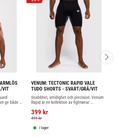
 ARMLÖS 
VENUM: TECTONIC RAPID VALE 
VENUM: ST
/VIT
TUDO SHORTS - SVART/GRÅ/VIT
RASHGUARD
ard 
Snabbhet, smidighet och precision: Venum 
Långärmad r
tt ge både 
Rapid är en kollektion av fightwear 
med kompres
het under 
inspirerad av träningskraven på högsta 
fukttransport
399
kr
nivå.Venum Rapid Vale Tudo Shorts är 
rörelsefrihet.
649
kr
gjorda med en kompressiv tygblandning, 
499
kr
som ger både stöd och rörelsefrihet.  Den 
måttliga kompressionen tjänar också till att 
I lager
I lager
uppmuntra blodcirkulationen och hjälpa till 
att återhämta sig.Den dynamiska 