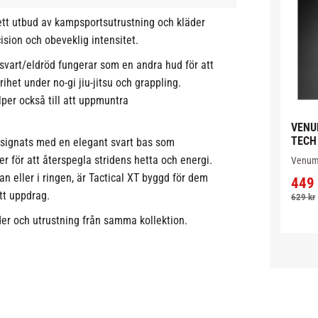
ett utbud av kampsportsutrustning och kläder
sion och obeveklig intensitet.
svart/eldröd fungerar som en andra hud för att
het under no-gi jiu-jitsu och grappling.
er också till att uppmuntra
VENUM
TECH
signats med en elegant svart bas som
r för att återspegla stridens hetta och energi.
​Venum 
för mä
 eller i ringen, är Tactical XT byggd för dem
449
prestat
att hål
tt uppdrag.
629
kr
och be
er och utrustning från samma kollektion.