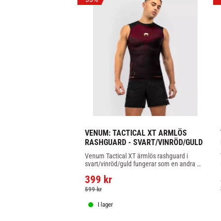
VENUM: TACTICAL XT ARMLÖS 
RASHGUARD - SVART/VINRÖD/GULD
Venum Tactical XT ärmlös rashguard i 
svart/vinröd/guld fungerar som en andra 
hud för att ge både skydd mot skador och 
399
kr
rörelsefrihet
599
kr
I lager