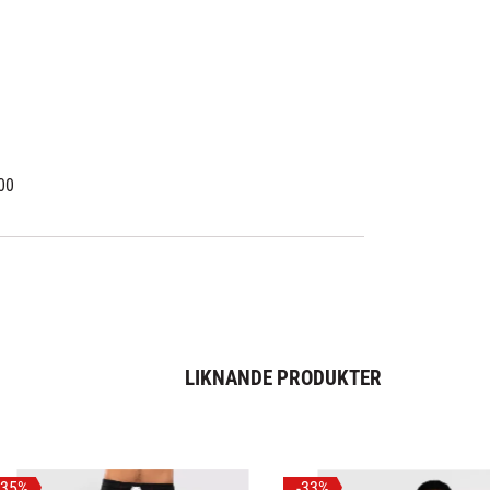
00
LIKNANDE PRODUKTER
35
%
33
%