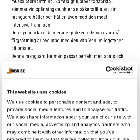
muskelåterhämtning. Samtidigt hjälper förstärkta
sömmar vid spänningspunkter att säkerställa att din
rashguard håller och håller, även med den mest
intensiva träningen.
Den dynamiska sublimerade grafiken i denna svartgrå
färgsättning är avslutad med den vita Venum-logotypen
på bröstet.
Denna rashguard för män passar perfekt med spats och
andra produkter från samma kollektion.
Tyg 1: 81% polyester, 19% elastan
Tyg 2: 85% polyester, 15% elastan
This website uses cookies
Kompressionsmaterial
Ärmlös
We use cookies to personalise content and ads, to
Rund hals
provide social media features and to analyse our traffic.
Förstärkta sömmar
We also share information about your use of our site with
Sublimerad grafik
our social media, advertising and analytics partners who
Screentryckta logotyper
may combine it with other information that you’ve
Tvätta kallt / 30ºc.
provided to them or that they’ve collected from your use