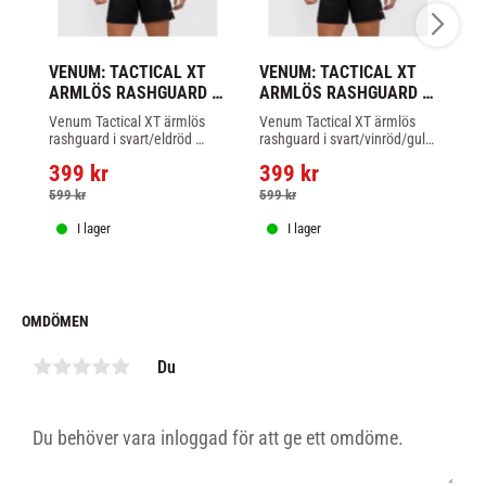
VENUM: TACTICAL XT 
VENUM: TACTICAL XT 
U
ARMLÖS RASHGUARD - 
ARMLÖS RASHGUARD - 
P
SVART/RÖD
SVART/VINRÖD/GULD
L
Venum Tactical XT ärmlös 
Venum Tactical XT ärmlös 
Dw
rashguard i svart/eldröd 
rashguard i svart/vinröd/guld 
Ar
fungerar som en andra hud 
fungerar som en andra hud 
399
kr
399
kr
3
för att ge både skydd mot 
för att ge både skydd mot 
skador och rörelsefrihet
skador och rörelsefrihet
599
kr
599
kr
4
I lager
I lager
OMDÖMEN
Du