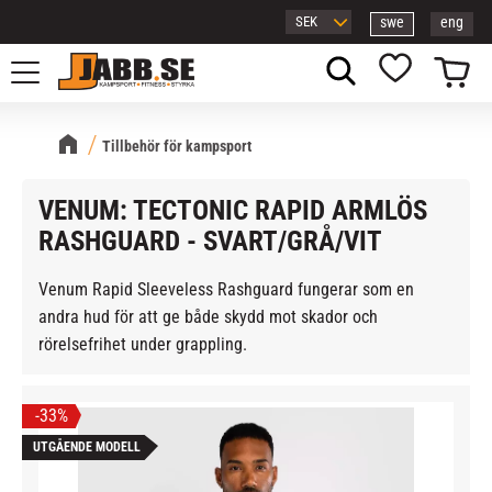
swe
eng
Meny
Kundvagn
Favoriter
Tillbehör för kampsport
VENUM: TECTONIC RAPID ARMLÖS
RASHGUARD - SVART/GRÅ/VIT
Venum Rapid Sleeveless Rashguard fungerar som en
andra hud för att ge både skydd mot skador och
rörelsefrihet under grappling.
33
%
UTGÅENDE MODELL