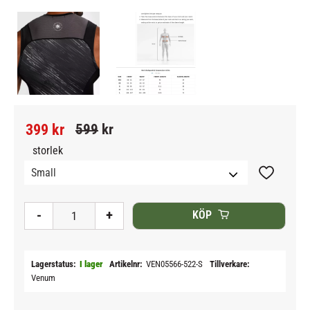
Nedsatt pris:
Ordinarie pris:
399
kr
599
kr
storlek
Lägg till i
-
+
KÖP
Lagerstatus
I lager
Artikelnr
VEN05566-522-S
Tillverkare
Venum