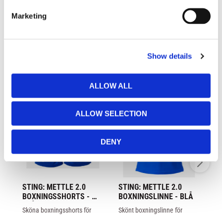
e
Marketing
l
e
c
RELATERADE PRODUKTER
Show details
t
i
o
ALLOW ALL
n
ALLOW SELECTION
DENY
STING: METTLE 2.0 
STING: METTLE 2.0 
ST
BOXNINGSSHORTS - 
BOXNINGSLINNE - BLÅ
B
BLÅ
Sköna boxningsshorts för 
Skönt boxningslinne för 
Sk
träning och tävling från Sting 
träning och tävling från Sting 
tr