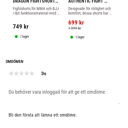
DRAGON FIGHTSHORTS 
AUTHENTIC FIGHT 
A
- SVART / GRÅ / KOPPAR
NIGHT MEN'S FIGHT 
N
Fightshorts för MMA och BJJ 
Designade för rörlighet och 
De
SHORTS- KORT FIT - VIT
KO
i lätt funktionsmaterial med 
komfort, dessa shorts har 
ex
termo-bondade sidoslitsar 
termolimmade sidoslitsar för 
ko
699
kr
4
för maximal rörelsefrihet.
större rörelsefrihet under 
an
749
kr
stående och markkamp
sid
1 099
kr
1 
rö
I lager
I lager
OMDÖMEN
Du
Bli den första att lämna ett omdöme.