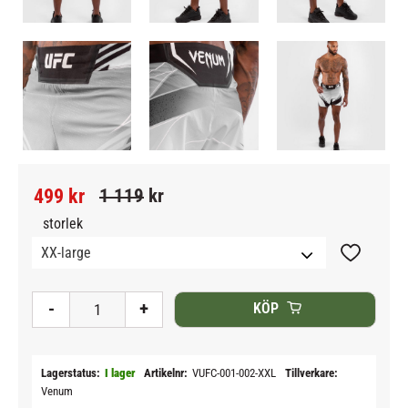
Nedsatt pris:
Ordinarie pris:
499
kr
1 119
kr
storlek
Lägg till i
-
+
KÖP
Lagerstatus
I lager
Artikelnr
VUFC-001-002-XXL
Tillverkare
Venum