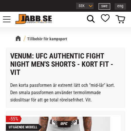
swe
eng
Meny
Kundvagn
Favoriter
Tillbehör för kampsport
VENUM: UFC AUTHENTIC FIGHT
NIGHT MEN'S SHORTS - KORT FIT -
VIT
Den korta passformen är extremt lätt och "mid-lår" kort.
Den smala passformen använder termolimmade
sidoslitsar för att ge total rörelsefrihet. Vit.
55
%
UTGÅENDE MODELL