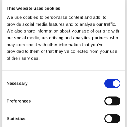
Märke: UFC Venum
This website uses cookies
SKU: VNMUFC-00001-002
We use cookies to personalise content and ads, to
Men's UFC Fightshorts short cut
provide social media features and to analyse our traffic.
We also share information about your use of our site with
CM
our social media, advertising and analytics partners who
SIZE
WAIST
THIGH LENGTH
may combine it with other information that you’ve
XXS
72.4 - 81.3
35.6
provided to them or that they’ve collected from your use
of their services.
XS
82.5 - 86.4
36.8
S
87.6 - 90.2
38.1
C
M
91.4 - 94
39.4
Necessary
o
L
95.3 - 99.1
40.6
n
s
Preferences
XL
100 - 104
41.9
e
XXL
105 - 110
43.2
n
t
Statistics
XXXL
112 - 119
44.5
S