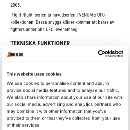
2005.
Fight Night -serien är huvudserien i VENUM x UFC -
kollektionen. Dessa snygga kläder kommer att bäras av
fighters under alla UFC -evenemang.
TEKNISKA FUNKTIONER
78% polyester / 22% elastan
Värmelimmade remsor
Sublimerad grafik
This website uses cookies
Screentryckta logotyper
We use cookies to personalise content and ads, to
Etikett av äkthet
provide social media features and to analyse our traffic.
Stryk inte
We also share information about your use of our site with
Endast kalltvätt
our social media, advertising and analytics partners who
Torktumla ej
may combine it with other information that you’ve
provided to them or that they’ve collected from your use
Märke: UFC Venum
of their services.
SKU: VNMUFC-00017-126