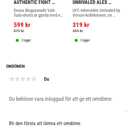
AUTHENTIC FIGHT 
UNRIVALED ALEX 
A
NIGHT WOMEN'S VALE 
PEREIRA T-SHIRT - 
N
Dessa långpassade Vale 
UFC Adrenaline Unrivaled by 
Ve
TUDO SHORTS - LONG 
SVART
T
Tudo-shorts är gjorda med en 
Venum-kollektionen, en 
Tu
FIT - CHAMPION
FI
lätt tryckande tygblandning, 
begränsad upplaga av 
en
599
kr
319
kr
3
som ger både stöd och frihet 
kampshorts och 
ut
för rörelse.
livsstilskläder skapade för att 
mu
879
kr
459
kr
6
fira historiska UFC 300.
I lager
I lager
OMDÖMEN
Du
Bli den första att lämna ett omdöme.