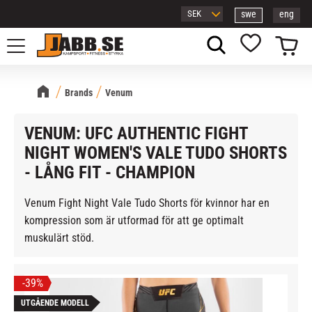
swe
eng
Meny
Kundvagn
Favoriter
Brands
Venum
VENUM: UFC AUTHENTIC FIGHT
NIGHT WOMEN'S VALE TUDO SHORTS
- LÅNG FIT - CHAMPION
Venum Fight Night Vale Tudo Shorts för kvinnor har en
kompression som är utformad för att ge optimalt
muskulärt stöd.
39
%
UTGÅENDE MODELL