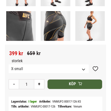
Nedsatt pris:
Ordinarie pris:
399
kr
659
kr
storlek
Lägg till i
-
+
KÖP
Lagerstatus
I lager
Artikelnr
VNMUFC-00017-126-XS
Tillv. artikelnr
VNMUFC-00017-126
Tillverkare
Venum