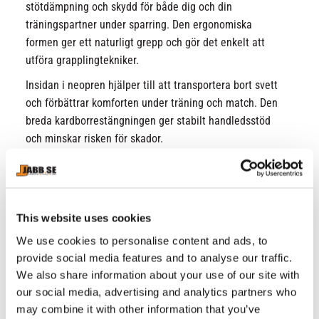
stötdämpning och skydd för både dig och din
träningspartner under sparring. Den ergonomiska
formen ger ett naturligt grepp och gör det enkelt att
utföra grapplingtekniker.
Insidan i neopren hjälper till att transportera bort svett
och förbättrar komforten under träning och match. Den
breda kardborrestängningen ger stabilt handledsstöd
och minskar risken för skador.
Egenskaper
8 oz vaddering
Högkvalitativt injicerat skum för optimal
This website uses cookies
stötdämpning
We use cookies to personalise content and ads, to
provide social media features and to analyse our traffic.
Neopreninsida för svetttransport och bättre grepp
We also share information about your use of our site with
Öppen handflata för bättre rörlighet och grappling
our social media, advertising and analytics partners who
Fastsydd tum för minskad skaderisk
may combine it with other information that you’ve