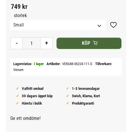
749
kr
storlek
Lägg till i
-
+
KÖP
Lagerstatus
I lager
Artikelnr
VENUM-06224-111-S
Tillverkare
Venum
Valfritt ombud
1-3 leveransdagar
30 dagars öppet köp
Swish, Klarna, Kort
Hämta i butik
Produktgaranti
Ge ett omdöme!