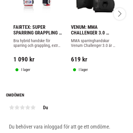
FAIRTEX: SUPER 
VENUM: MMA 
V
SPARRING GRAPPLING 
CHALLENGER 3.0 
A
HANDSKAR - 
SPARRINGHANDSKAR - 
SP
Bra hybrid handske för 
MMA sparringhandskar 
MM
SVART/RÖD
SVART/SVART
S
sparring och grappling, extra 
Venum Challenger 3.0 är 
8 
kraftig stoppning för hårdare 
prisvärda MMA handskar för 
ju
MMA sparring.
sparring i svart/svart färg.
20
1 090
kr
619
kr
6
fö
sp
I lager
I lager
OMDÖMEN
Du