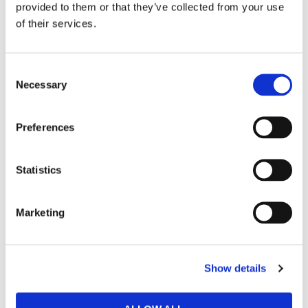
provided to them or that they’ve collected from your use
Bred kardborrestängning för stabil handled
of their services.
Slitstarkt screentryck
VENUM & TEKKEN-logotyper
C
Necessary
o
SKU:
VENUM-06224-111
n
s
Preferences
e
RELATERADE PRODUKTER
n
t
Statistics
S
24
%
e
Marketing
l
e
c
Show details
t
i
o