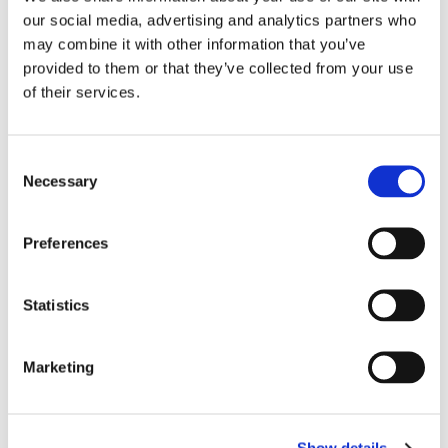
our social media, advertising and analytics partners who
may combine it with other information that you’ve
provided to them or that they’ve collected from your use
of their services.
NAMMAN: MUAY 
NAMMAN: MUAY 
SI
C
ACTIVE LINIMENT 
BOXING LINIMENT - 
S
Necessary
o
SALVA - 100gr
120ml
Populärt liniment bland 
Liniment i flytande form, en 
Sis
n
thaiboxare – 100 g tub – 
klassiker för Thaiboxare.
gr
Effektiv linimentkräm – Stark!
1,
s
179
kr
209
kr
1
Preferences
fo
e
pa
n
t
Statistics
S
e
LIKNANDE PRODUKTER
Marketing
l
e
c