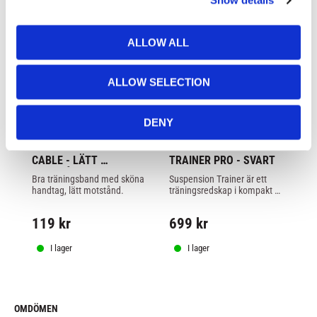
Show details
t
i
o
ALLOW ALL
n
ALLOW SELECTION
DENY
VIRTUFIT: RESISTANCE 
VIRTUFIT: SUSPENSION 
VI
CABLE - LÄTT 
TRAINER PRO - SVART
CA
MOTSTÅND
M
Bra träningsband med sköna 
Suspension Trainer är ett  
Br
handtag, lätt motstånd.
träningsredskap i kompakt 
ha
format med stora 
variationsmöjligheter att 
119
kr
699
kr
1
utföra mängder av övningar 
med kroppsvikt.
I lager
I lager
OMDÖMEN