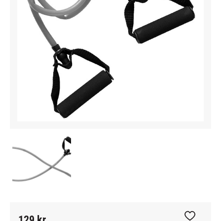
129
kr