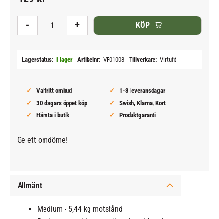
Lägg till i
-
+
KÖP
Lagerstatus
I lager
Artikelnr
VF01008
Tillverkare
Virtufit
Valfritt ombud
1-3 leveransdagar
30 dagars öppet köp
Swish, Klarna, Kort
Hämta i butik
Produktgaranti
Ge ett omdöme!
Allmänt
Medium - 5,44 kg motstånd