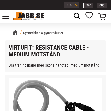
swe
eng
Meny
Kundvagn
Favoriter
Gymredskap & gymprodukter
VIRTUFIT: RESISTANCE CABLE -
MEDIUM MOTSTÅND
Bra träningsband med sköna handtag, medium motstånd.