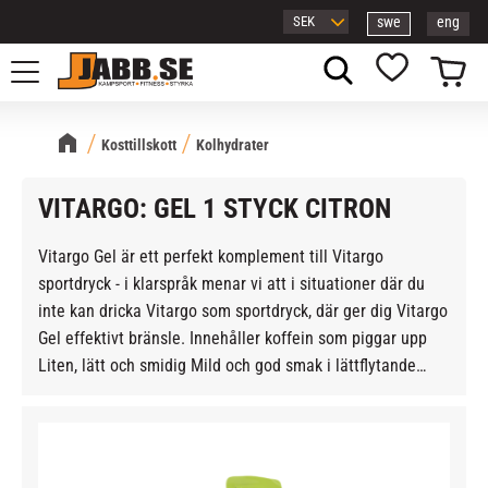
swe
eng
Meny
Kundvagn
Favoriter
Kosttillskott
Kolhydrater
VITARGO: GEL 1 STYCK CITRON
Vitargo Gel är ett perfekt komplement till Vitargo
sportdryck - i klarspråk menar vi att i situationer där du
inte kan dricka Vitargo som sportdryck, där ger dig Vitargo
Gel effektivt bränsle. Innehåller koffein som piggar upp
Liten, lätt och smidig Mild och god smak i lättflytande
form