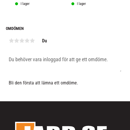
återhämtningsdrycker som 
I lager
I lager
redan är smaksatta eller till 
och med blanda en högre 
koncentrerad ("starkare") 
Vitargo-blandningar till 
sportdryck under tävling, 
OMDÖMEN
utan att för den delen också 
få en alltför framträdande 
Du
smak.
Bli den första att lämna ett omdöme.