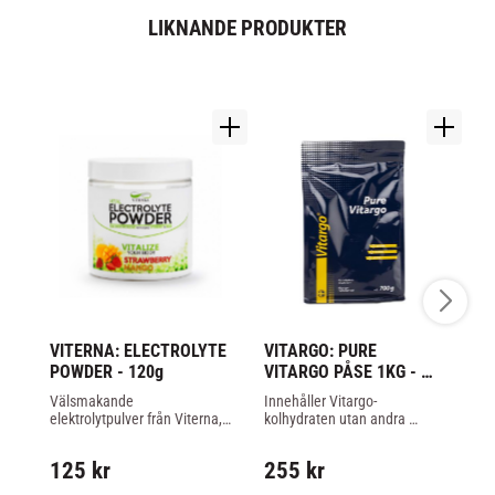
LIKNANDE PRODUKTER
VITERNA: ELECTROLYTE 
VITARGO: PURE 
S
POWDER - 120g
VITARGO PÅSE 1KG - 
S
NATUREL
EN
​Välsmakande 
Innehåller Vitargo-
Ta
elektrolytpulver från Viterna, 
kolhydraten utan andra 
de
framtaget och tillverkat i 
tillsatser eller aromer. 
Ce
Sverige
Tillfredsställer önskemålet 
125
kr
255
kr
1
att kunna blanda Vitargo i 
"favorit-drinkar- /