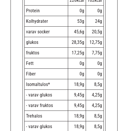
226kcal
102kcal
Protein
0g
0g
Kolhydrater
53g
24g
varav socker
45,6g
20,5g
glukos
28,35g
12,75g
fruktos
17,25g
7,75g
Fett
0g
0g
Fiber
0g
0g
Isomaltulos*
18,9g
8,5g
- varav glukos
9,45g
4,25g
- varav fruktos
9,45g
4,25g
Trehalos
18,9g
8,5g
- varav glukos
18,9g
8,5g