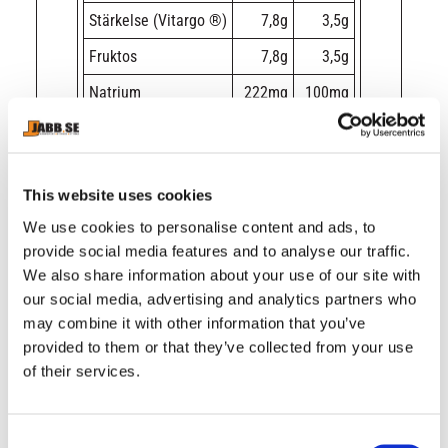
Stärkelse (Vitargo ®)
7,8g
3,5g
Fruktos
7,8g
3,5g
Natrium
222mg
100mg
Koffein
111mg
50mg
Doseringsförslag:
Fyra gelförpackningar per dag. Inta
This website uses cookies
under sportaktiviteten en Vitargo Gel(45g), var 25-35
minut, gärna tillsammans med lite vatten.
We use cookies to personalise content and ads, to
Rekommenderat dagligt intag bör inte överskridas.
provide social media features and to analyse our traffic.
We also share information about your use of our site with
Kosttillskottet bör inte användas som enda källa till
our social media, advertising and analytics partners who
näring, utan användas som ett tillskott till en övrigt
may combine it with other information that you’ve
balanserad och varierad daglig kost. Produkten
provided to them or that they’ve collected from your use
används för ökat energiitag, i samband med
of their services.
sportaktivitet. Förvaras oåtkomligt för barn
Ingredienser:
Vatten, isomaltulos, trehalos,
amylopektin korn- stärkelse (Vitargo ®),
C