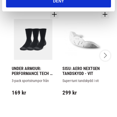
DENY
UNDER ARMOUR: 
SISU: AERO NEXTGEN 
C
PERFORMANCE TECH 
TANDSKYDD - VIT
T
STRUMPOR 3-PACK
B
3-pack sportstrumpor från 
Super-tunt tandskydd i vit 
Br
Under Armour.
färg från Sisu Nextgen.
ny
8
in
169
kr
299
kr
be
1 
ta