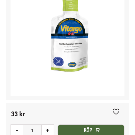
33
kr
Lägg till i
-
+
KÖP