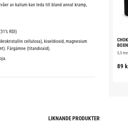
 nivåer av kalium kan leda till bland annat kramp,
 (31% RDI)
CHOK
krokristallin cellulosa), kiseldioxid, magnesium
BOXNI
int). Färgämne (titandioxid).
METE
3,5 met
Boxnin
oja.
polyest
89
k
LIKNANDE PRODUKTER