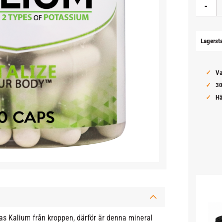
-
Lagerst
Va
30
Hä
ras Kalium från kroppen, därför är denna mineral