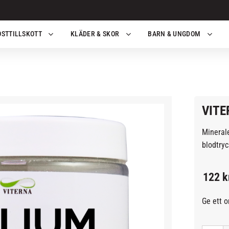
OSTTILLSKOTT
KLÄDER & SKOR
BARN & UNGDOM
VITE
Minerale
blodtryc
122
k
Ge ett 