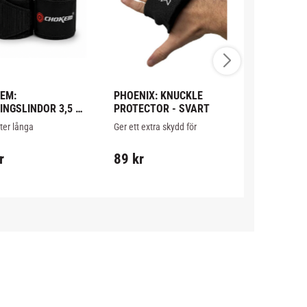
EM: 
PHOENIX: KNUCKLE 
CHOKEM: 
NGSLINDOR 3,5 
PROTECTOR - SVART
THAIBOXNI
R - SVART
BASIC
er långa 
Ger ett extra skydd för 
Bra Thaipaket 
gslindor i 100% 
knogarna under 
nybörjare och f
899
kr
er. Säljes i par.
boxningslindorna.
inkluderar han
r
89
kr
suspensoar o
1 226
kr