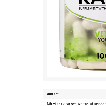
Allmänt
När vi är aktiva och svettas så utsönd