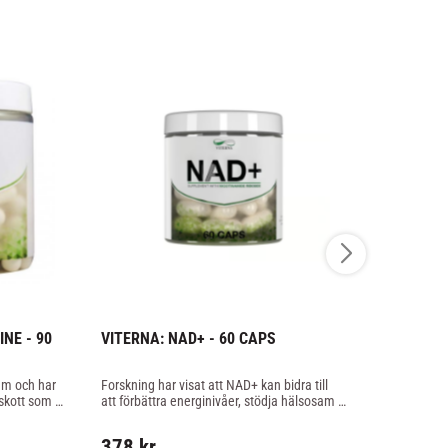
NE - 90 
VITERNA: NAD+ - 60 CAPS
VITERNA: 
m och har 
Forskning har visat att NAD+ kan bidra till 
Viternas ZMA 
lskott som 
att förbättra energinivåer, stödja hälsosam 
Magnesiumpro
ningen 
åldrande och förbättra den övergripande 
för dig som ka
cellulära funktionen.
egen dos av
378
kr
103
kr