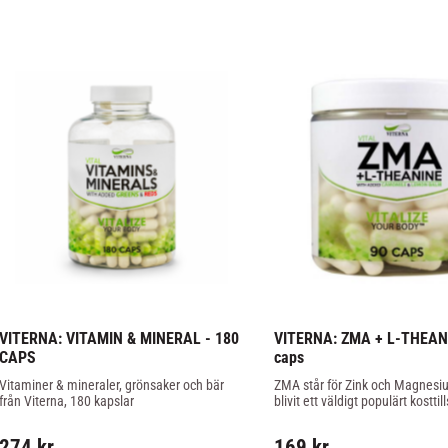
VITERNA: VITAMIN & MINERAL - 180 
VITERNA: ZMA + L-THEANI
CAPS
caps
Vitaminer & mineraler, grönsaker och bär 
ZMA står för Zink och Magnesiu
från Viterna, 180 kapslar
blivit ett väldigt populärt kosttil
förbättrar sömnen och återhäm
markant.
274
kr
169
kr