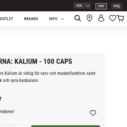
swe
eng
Kundv
Favor
OUTLET
BRANDS
INFO
RNA: KALIUM - 100 CAPS
n Kalium är viktig för nerv och muskelfunktion samt
k och syra-basbalans.
r
omdöme!
Lägg till i favoriter