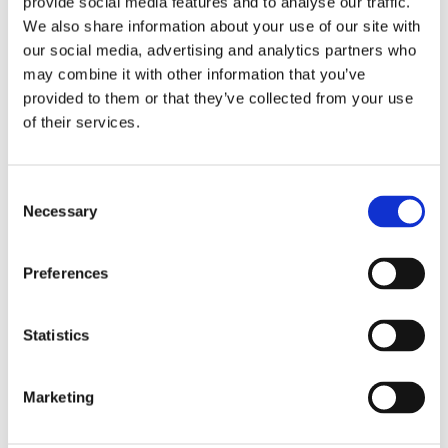
provide social media features and to analyse our traffic.
We also share information about your use of our site with
our social media, advertising and analytics partners who
may combine it with other information that you’ve
provided to them or that they’ve collected from your use
of their services.
C
Necessary
SELF OMNINUTRITION: 
PHOENIX: 
SH
o
OMEGA-3 - 120 
TANDSKYDDSFÖRVARIN
T
n
KAPSLAR
G - SVART
T
Naturlig fiskolja utvunnet ur 
Bra tandskyddsförvaring i 
Br
s
Preferences
rena djuphavsfiskar. Naturlig 
plast för alla typer av 
so
e
fiskolja innehållande omega-
tandskydd, svart färg.
mu
141
kr
25
kr
4
3-fettsyrorna EPA och DHA. 
si
n
Nödvändig för kroppens 
up
t
Statistics
balans. Hämmar 
in
inflammationer, blodproppar, 
S
hjärt och kärlsjukdomar, dålig 
e
insulinkänslighet och 
Marketing
koncentrationssvårigheter. 
l
120 kapslar.
LIKNANDE PRODUKTER
e