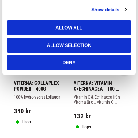
c
Show details
t
i
o
ALLOW ALL
n
ALLOW SELECTION
DENY
VITERNA: COLLAPLEX 
VITERNA: VITAMIN 
VI
POWDER - 400G
C+ECHINACEA - 100 
A
kapslar
4
100% hydrolyserat kollagen.
Vitamin C & Echinacea från 
Ig
Viterna är ett Vitamin C 
Vi
kostillskott med Echinacea 
al
340
kr
Purpurea vilket bland annat 
ti
132
kr
2
bidrar till ett fungerande 
oc
immunförsvar.
I lager
I lager