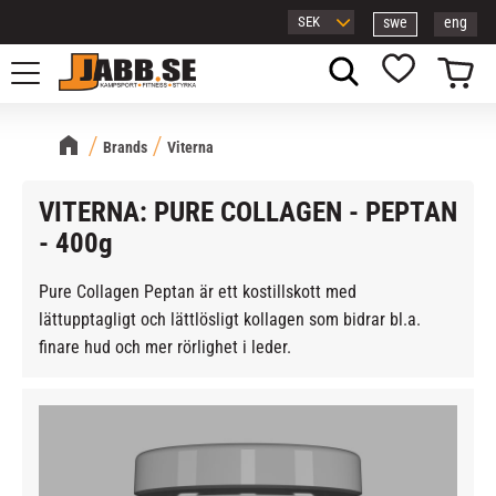
swe
eng
Meny
Kundvagn
Favoriter
Brands
Viterna
VITERNA: PURE COLLAGEN - PEPTAN
- 400g
Pure Collagen Peptan är ett kostillskott med
lättupptagligt och lättlösligt kollagen som bidrar bl.a.
finare hud och mer rörlighet i leder.