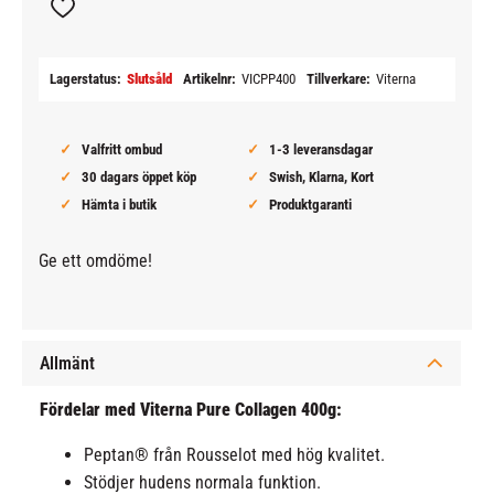
Lägg till i favoriter
Lagerstatus
Slutsåld
Artikelnr
VICPP400
Tillverkare
Viterna
Valfritt ombud
1-3 leveransdagar
30 dagars öppet köp
Swish, Klarna, Kort
Hämta i butik
Produktgaranti
Ge ett omdöme!
Allmänt
Fördelar med Viterna Pure Collagen 400g:
Peptan® från Rousselot med hög kvalitet.
Stödjer hudens normala funktion.