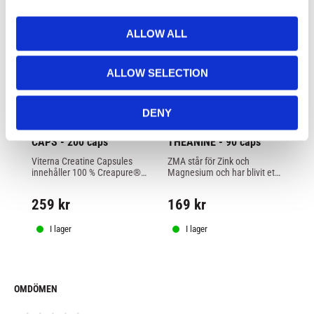
i
o
ALLOW ALL
n
ALLOW SELECTION
DENY
VITERNA: CREAPURE 
VITERNA: ZMA + L-
V
CAPS - 200 caps
THEANINE - 90 caps
MI
9
Viterna Creatine Capsules 
ZMA står för Zink och 
Ka
innehåller 100 % Creapure® 
Magnesium och har blivit ett 
Vi
– den mest testade, renade 
väldigt populärt kosttillskott 
lå
och högkvalitativa formen av 
som förbättrar sömnen och 
259
kr
169
kr
3
kreatinmonohydrat, tillverkad 
återhämningen markant.
i Tyskland
I lager
I lager
OMDÖMEN