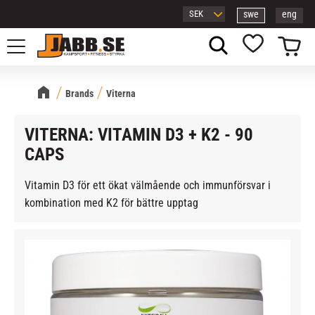
swe
eng
Meny
Kundvagn
Favoriter
Brands
Viterna
VITERNA: VITAMIN D3 + K2 - 90
CAPS
Vitamin D3 för ett ökat välmående och immunförsvar i
kombination med K2 för bättre upptag