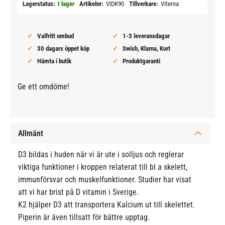
Lagerstatus
I lager
Artikelnr
VIDK90
Tillverkare
Viterna
Valfritt ombud
1-3 leveransdagar
30 dagars öppet köp
Swish, Klarna, Kort
Hämta i butik
Produktgaranti
Ge ett omdöme!
Allmänt
D3 bildas i huden när vi är ute i solljus och reglerar
viktiga funktioner i kroppen relaterat till bl a skelett,
immunförsvar och muskelfunktioner. Studier har visat
att vi har brist på D vitamin i Sverige.
K2 hjälper D3 att transportera Kalcium ut till skelettet.
Piperin är även tillsatt för bättre upptag.