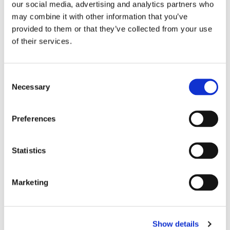
our social media, advertising and analytics partners who
may combine it with other information that you’ve
provided to them or that they’ve collected from your use
of their services.
CHOKEM: 
VITERNA: KALIUM - 100 
C
BOXNINGSLINDOR 3,5 
CAPS
T
C
METER - SVART
B
Necessary
o
3,5 meter långa 
Mineralen Kalium är viktig 
Br
Boxningslindor i 100% 
för nerv och muskelfunktion 
ny
n
8
polyester. Säljes i par.
samt blodtryck och syra-
in
89
kr
122
kr
s
basbalans.
be
1 
Preferences
ta
e
n
t
Statistics
S
LIKNANDE PRODUKTER
e
Marketing
l
e
c
Show details
t