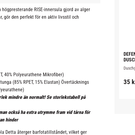
högpresterande RISE-innersula gjord av alger
 gör den perfekt för en aktiv livsstil och
DEFEN
DUSCH
59ml
Duschge
skydd f
T, 40% Polyeurathene Mikrofiber)
innehål
35
k
, tunga (85% RPET, 15% Elastan) Övertäcknings
liten f
lyeurathene)
orlek mindre än normalt!
Se storlekstabell på
 man också ha extra utrymme fram vid tårna för
tan hinder
la Detta återger barfotatillståndet, vilket ger