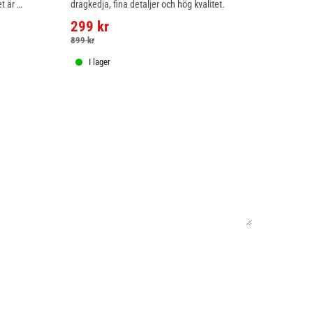
t är 
dragkedja, fina detaljer och hög kvalitet.
snabbtorkand
uk 
transporterar
299
kr
249
kr
träningspass
899
kr
349
kr
I lager
I lager