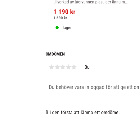
tillverkad av återvunnen plast, ger ännu mer 
rörlighet och smidighet till den älskade 
1 190
kr
Primus Lite.
1 690
kr
I lager
OMDÖMEN
Du
Bli den första att lämna ett omdöme.