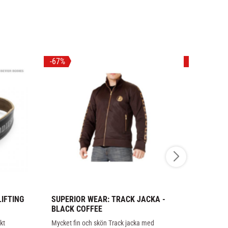
67
%
29
%
IFTING 
SUPERIOR WEAR: TRACK JACKA - 
VENUM: CO
BLACK COFFEE
SVART/GU
kt 
Mycket fin och skön Track jacka med 
Funktionellt 