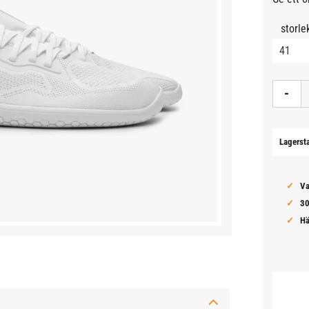
storle
-
Lagerst
Va
30
Hä