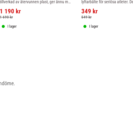
tillverkad av återvunnen plast, ger ännu mer 
lyftarbälte för seriösa atleter. De
rörlighet och smidighet till den älskade 
tillverkat i äkta läder med en mj
1 190
kr
349
kr
Primus Lite.
mockafodring.
1 690
kr
549
kr
I lager
I lager