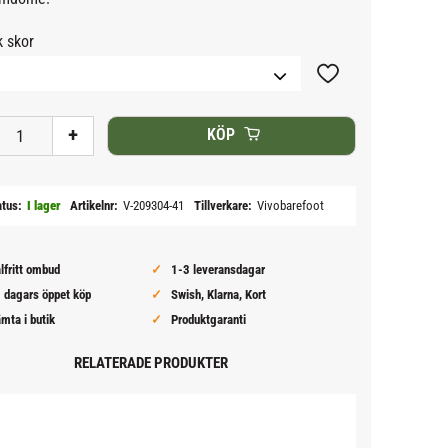
k skor
Lägg till i favoriter
+
KÖP
atus
I lager
Artikelnr
V-209304-41
Tillverkare
Vivobarefoot
lfritt ombud
1-3 leveransdagar
 dagars öppet köp
Swish, Klarna, Kort
mta i butik
Produktgaranti
RELATERADE PRODUKTER