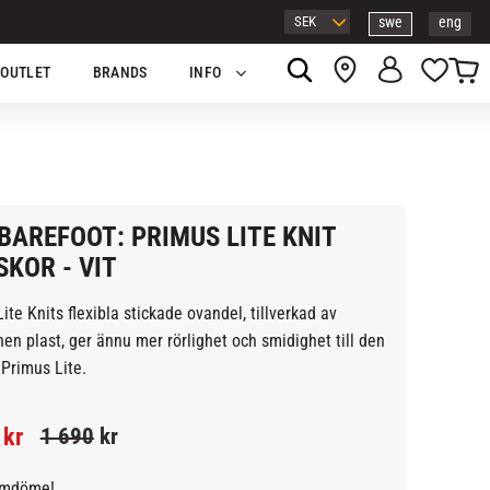
swe
eng
Kundv
Favor
OUTLET
BRANDS
INFO
BAREFOOT: PRIMUS LITE KNIT
KOR - VIT
ite Knits flexibla stickade ovandel, tillverkad av
en plast, ger ännu mer rörlighet och smidighet till den
Primus Lite.
tt pris:
Ordinarie pris:
kr
1 690
kr
omdöme!