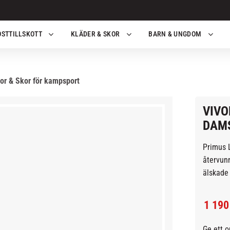
OSTTILLSKOTT
KLÄDER & SKOR
BARN & UNGDOM
or & Skor för kampsport
VIVO
DAMS
Primus L
återvunn
älskade 
Nedsa
1 190
Ge ett 