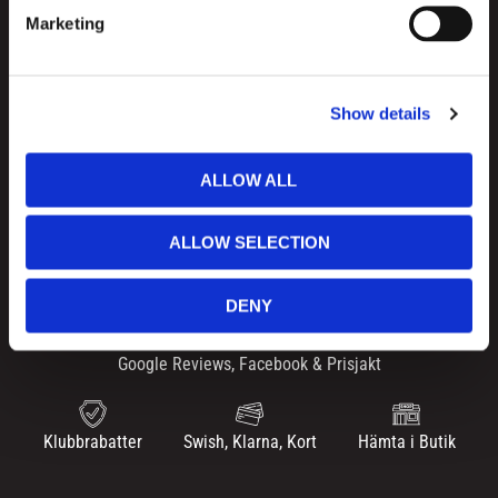
e
Marketing
l
e
c
Show details
t
i
o
ALLOW ALL
n
ALLOW SELECTION
1-3 leveransdagar
30 dagar öppet köp
Produktgaranti
DENY
Google Reviews, Facebook & Prisjakt
Klubbrabatter
Swish, Klarna, Kort
Hämta i Butik