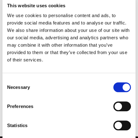
This website uses cookies
We use cookies to personalise content and ads, to
provide social media features and to analyse our traffic.
We also share information about your use of our site with
our social media, advertising and analytics partners who
may combine it with other information that you’ve
SANABUL: STICKER BOMB 
SANABUL: STICKER BOMB 
KIDS 
KIDS 
provided to them or that they’ve collected from your use
Boxningshandskar för barn - 
Boxningshandskar för barn - 
BOXNINGSHANDSKAR - 
BOXNINGSHANDSKAR - 
Sticker Bomb edition - Fury 
Sticker Bomb edition - Roar 
of their services.
FURY FIST
ROAR RAGE
Fist design
Rage design
349
kr
349
kr
I lager
I lager
C
Necessary
o
n
s
Preferences
e
n
t
Statistics
S