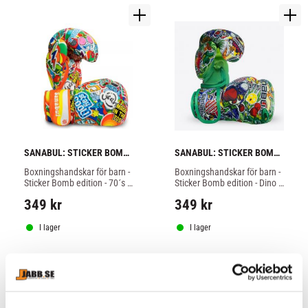
SANABUL: STICKER BOMB 
SANABUL: STICKER BOMB 
KIDS 
KIDS 
Boxningshandskar för barn - 
Boxningshandskar för barn - 
BOXNINGSHANDSKAR - 70
BOXNINGSHANDSKAR - 
Sticker Bomb edition - 70´s 
Sticker Bomb edition - Dino 
´S
DINO JUNGLE
design
Jungle design
349
kr
349
kr
I lager
I lager