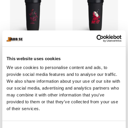
SMARTSHAKE: REFORCE 
SMARTSHAKE: REFORCE 
STAINLESS STEEL FREDDY 
STAINLESS STEEL FRIDAY 
Framkalla styrka ur 
Framkalla styrka ur 
KRUEGER - 900ml
THE 13TH - 900ml
skuggorna med denna 
skuggorna med denna 
This website uses cookies
kusligt stilrena Freddy 
kusligt stilrena Friday the 
179
kr
179
kr
Krueger stål shaker som 
13th stål shaker som 
We use cookies to personalise content and ads, to
rymmer hela 900ml
rymmer hela 900ml
I lager
I lager
provide social media features and to analyse our traffic.
We also share information about your use of our site with
our social media, advertising and analytics partners who
may combine it with other information that you’ve
provided to them or that they’ve collected from your use
of their services.