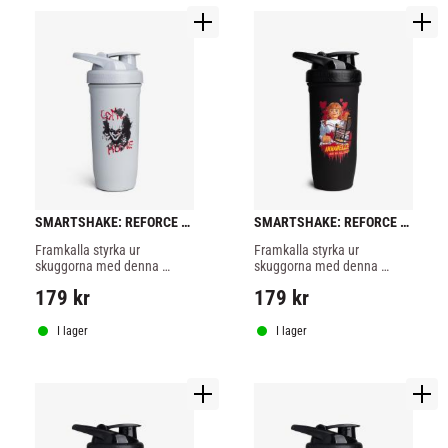
SMARTSHAKE: REFORCE 
SMARTSHAKE: REFORCE 
STAINLESS PENNYWISE - 
STAINLESS STEEL 
Framkalla styrka ur 
Framkalla styrka ur 
900ml
ANNABELLE - 900ml
skuggorna med denna 
skuggorna med denna 
kusligt stilrena Pennywise 
kusligt stilrena Annabell stål 
179
kr
179
kr
stål shaker som rymmer 
shaker som rymmer hela 
hela 900ml
900ml
I lager
I lager