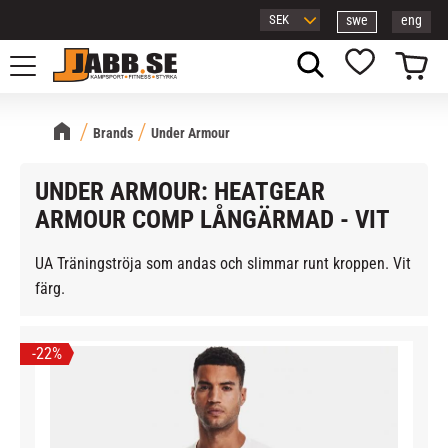
swe
eng
Meny
Kundvagn
Favoriter
Brands
Under Armour
UNDER ARMOUR: HEATGEAR
ARMOUR COMP LÅNGÄRMAD - VIT
UA Träningströja som andas och slimmar runt kroppen. Vit
färg.
22
%