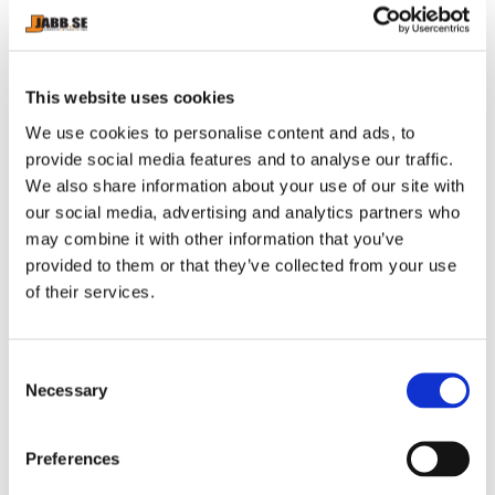
MEDIUM= 70-80KG
LARGE= 80-90KG
This website uses cookies
X-LARGE= 90-105KG
We use cookies to personalise content and ads, to
provide social media features and to analyse our traffic.
We also share information about your use of our site with
our social media, advertising and analytics partners who
may combine it with other information that you’ve
RELATERADE PRODUKTER
provided to them or that they’ve collected from your use
of their services.
C
Necessary
o
n
s
Preferences
e