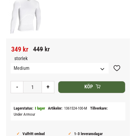
Nedsatt pris:
Ordinarie pris:
349
kr
449
kr
storlek
Lägg till i
-
+
KÖP
Lagerstatus
I lager
Artikelnr
1361524-100-M
Tillverkare
Under Armour
Valfritt ombud
1-3 leveransdagar