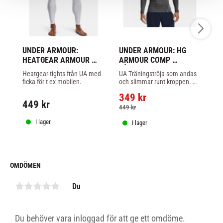
UNDER ARMOUR: 
UNDER ARMOUR: HG 
C
HEATGEAR ARMOUR 
ARMOUR COMP 
L
LEGGINGS - VIT
LÅNGÄRMAD - CARBON 
R
Heatgear tights från UA med 
UA Träningströja som andas 
Lå
GRÅ
ficka för t ex mobilen.
och slimmar runt kroppen. 
ra
Grå färg.
349
kr
449
kr
3
449
kr
I lager
I lager
OMDÖMEN
Du