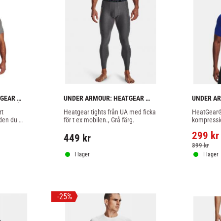
GEAR 
UNDER ARMOUR: HEATGEAR 
UNDER AR
 - GRÅ
ARMOUR 
ARMOUR 
t 
Heatgear tights från UA med ficka 
HeatGear®
KOMPRESSIONSBYXOR - GRÅ
KOMPRESS
den du 
för t ex mobilen., Grå färg.
kompressio
 sist. Grå 
andra skinn
299
kr
träning, s
449
kr
färg.
399
kr
I lager
I lager
25
%