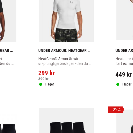
GEAR 
UNDER ARMOUR: HEATGEAR 
UNDER AR
ARMOUR 
ARMOUR L
t 
HeatGear® Armor är vårt 
Heatgear t
 - SVART
KOMPRESSIONSTRÖJA - VIT
den du 
ursprungliga baslager - den du 
för t ex mo
 sist
sätter på först och tar av sist
299
kr
449
kr
399
kr
I lager
I lager
22
%