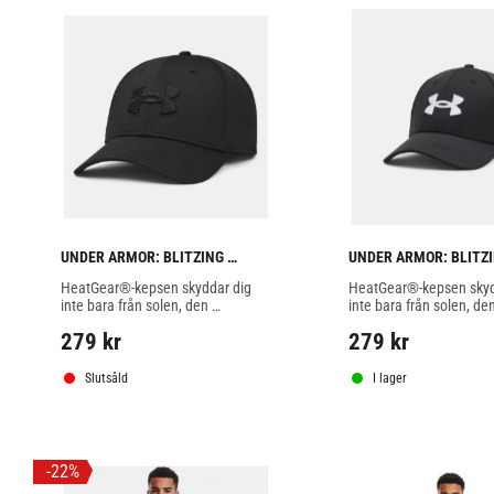
UNDER ARMOR: BLITZING 
UNDER ARMOR: BLITZI
STRETCH KEPS - SVART
STRETCH KEPS - SVAR
HeatGear®-kepsen skyddar dig 
HeatGear®-kepsen skydd
inte bara från solen, den 
inte bara från solen, den
absorberar också svett för att 
absorberar också svett fö
279
kr
279
kr
hålla dig torr och sval.
hålla dig torr och sval.
Slutsåld
I lager
22
%