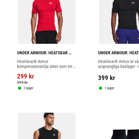
UNDER ARMOUR: HEATGEAR 
UNDER ARMOUR: HEAT
ARMOUR 
ARMOUR 
HeatGear® Armor 
HeatGear® Armor är vår
KOMPRESSIONSTRÖJA - RÖD
KOMPRESSIONSTRÖJA
kompressionströja sitter som ett 
ursprungliga baslager - 
andra skinn, perfekt för all typ av 
sätter på först och tar av
299
kr
träning, som rashguard röd färg.
399
kr
399
kr
I lager
I lager