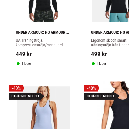
UNDER ARMOUR: HG ARMOUR 
UNDER ARMOUR: HG A
COMP LÅNGÄRMAD - SVART
FITTED LONGSLEEVE -
UA Träningströja, 
Ergonomisk och smart 
kompressionströja/rashguard, 
träningströja från Unde
som andas och slimmar runt 
449
kr
499
kr
kroppen. Svart färg.
I lager
I lager
40
%
40
%
UTGÅENDE MODELL
UTGÅENDE MODELL