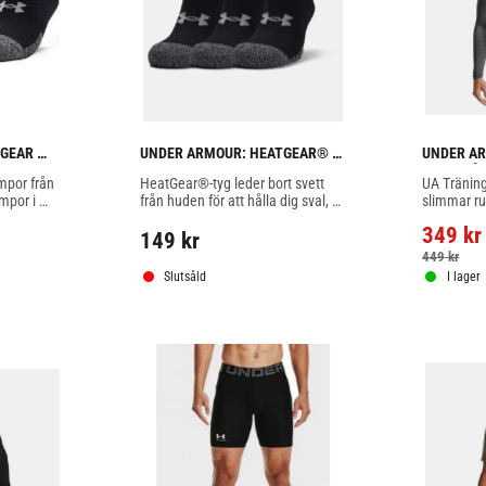
GEAR 
UNDER ARMOUR: HEATGEAR® 
UNDER AR
VART
LOW CUT STRUMPOR 3-PACK
COMP LÅN
por från 
HeatGear®-tyg leder bort svett 
UA Träning
GRÅ
por i 
från huden för att hålla dig sval, 
slimmar ru
torr och lätt.
349
kr
149
kr
449
kr
Slutsåld
I lager