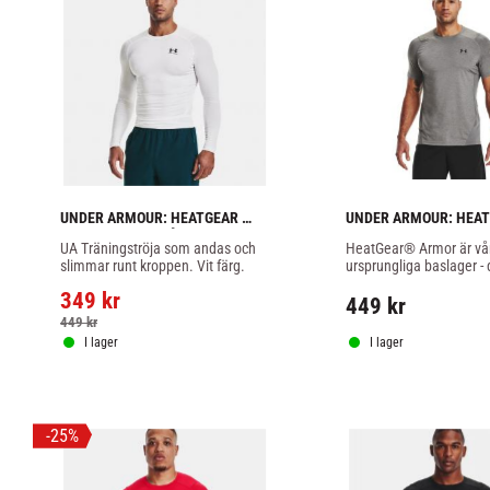
UNDER ARMOUR: HEATGEAR 
UNDER ARMOUR: HEAT
ARMOUR COMP LÅNGÄRMAD - 
ARMOUR FITTED TRÖJA
UA Träningströja som andas och 
HeatGear® Armor är vår
VIT
slimmar runt kroppen. Vit färg.
ursprungliga baslager - 
sätter på först och tar av
349
kr
färg.
449
kr
449
kr
I lager
I lager
25
%