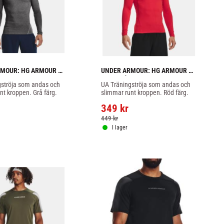
MOUR: HG ARMOUR 
UNDER ARMOUR: HG ARMOUR 
GÄRMAD - CARBON 
COMP LÅNGÄRMAD - RÖD
ströja som andas och 
UA Träningströja som andas och 
nt kroppen. Grå färg.
slimmar runt kroppen. Röd färg.
349
kr
449
kr
I lager