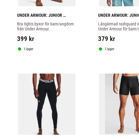
UNDER ARMOUR: JUNIOR 
UNDER ARMOUR: JUNIO
ARMOUR HEATGEAR TIGHTS - 
HEATGEAR ARMOUR 
Bra tights byxor för barn/ungdom 
Långärmad rashguard trö
SVART
LÅNGÄRMAD TRÖJA - 
från Under Armour.
Under Armour för barn
399
kr
379
kr
I lager
I lager