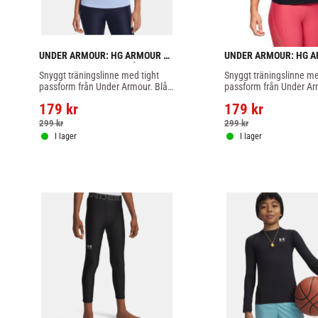
UNDER ARMOUR: HG ARMOUR 
UNDER ARMOUR: HG A
RACER TANK - LJUSBLÅ
RACER TANK - SVART
Snyggt träningslinne med tight 
Snyggt träningslinne med
passform från Under Armour. Blå 
passform från Under Ar
färg
179
kr
179
kr
299
kr
299
kr
I lager
I lager