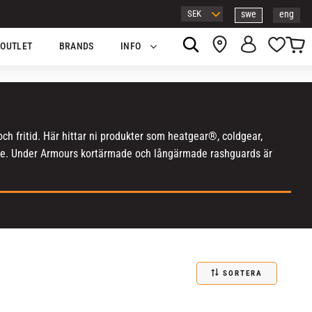
swe
eng
Kundv
Favor
OUTLET
BRANDS
INFO
ch fritid. Här hittar ni produkter som heatgear®, coldgear,
abb.se. Under Armours kortärmade och långärmade rashguards är
SORTERA