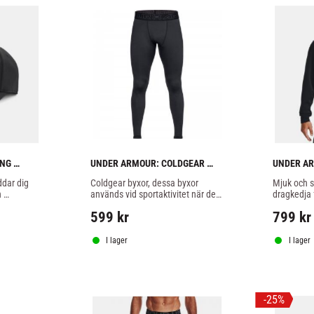
NG 
UNDER ARMOUR: COLDGEAR 
UNDER AR
T/VIT
KOMPRESSIONSBYXOR - SVART
ZIP HOODI
ar dig 
Coldgear byxor, dessa byxor 
Mjuk och s
 
används vid sportaktivitet när det 
dragkedja 
r att 
är kallt, dom värmer men har 
599
kr
799
kr
ändå kompression och smidighet.
I lager
I lager
25
%