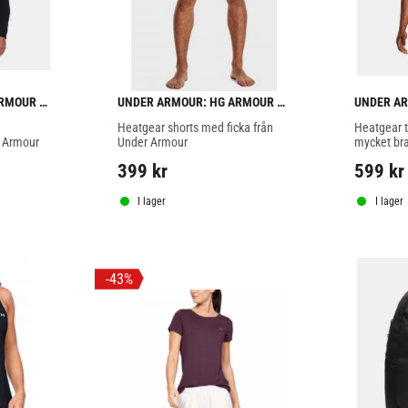
RMOUR 
UNDER ARMOUR: HG ARMOUR 
UNDER AR
 SVART
KOMPRESSIONSSHORTS - 
NOV FITT
Heatgear shorts med ficka från 
Heatgear tr
SVART
r Armour
Under Armour
mycket bra 
träning i g
399
kr
599
kr
I lager
I lager
43
%