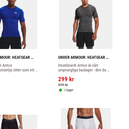
MOUR: HEATGEAR 
UNDER ARMOUR: HEATGEAR 
ARMOUR 
 Armor 
HeatGear® Armor är vårt 
IONSTRÖJA - BLÅ
KOMPRESSIONSTRÖJA - GRÅ
nströja sitter som ett 
ursprungliga baslager - den du 
, perfekt för all typ av 
sätter på först och tar av sist, grå 
299
kr
om rashguard royal blå 
färg.
399
kr
I lager