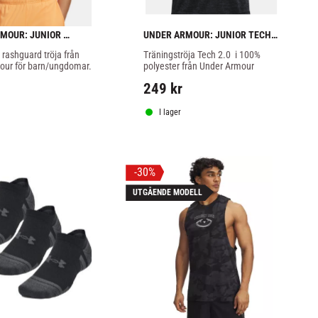
MOUR: JUNIOR 
UNDER ARMOUR: JUNIOR TECH 
 ARMOUR TRÖJA - VIT
2.0 T-SHIRT - SVART
rashguard tröja från 
Träningströja Tech 2.0  i 100% 
our för barn/ungdomar.
polyester från Under Armour
249
kr
I lager
30
%
UTGÅENDE MODELL