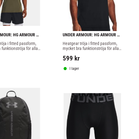
MOUR: HG ARMOUR 
UNDER ARMOUR: HG ARMOUR 
ED TRÖJA - GRÖN
NOV FITTED TRÖJA - SVART
öja i fitted passform, 
Heatgear tröja i fitted passform, 
funktionströja för alla 
mycket bra funktionströja för alla 
rön färg.
träning i svart färg.
599
kr
I lager