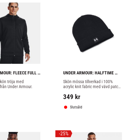
MOUR: FLEECE FULL 
UNDER ARMOUR: HALFTIME 
E - SVART
SHALLOW CUFF MÖSSA - SVART
kön tröja med 
Skön mössa tillverkad i 100% 
från Under Armour.
acrylic knit fabric med vävd patch 
från Under Armour.
349
kr
Slutsåld
25
%