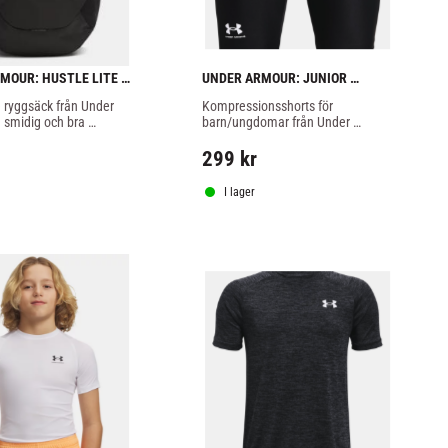
MOUR: HUSTLE LITE 
UNDER ARMOUR: JUNIOR 
 - SVART
ARMOUR HEATGEAR SHORTS - 
e ryggsäck från Under 
Kompressionsshorts för 
SVART
 smidig och bra 
barn/ungdomar från Under 
r dins sport eller 
Armour.
299
kr
I lager