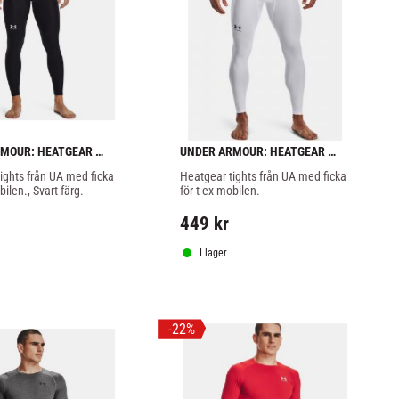
MOUR: HEATGEAR 
UNDER ARMOUR: HEATGEAR 
EGGINGS - SVART
ARMOUR LEGGINGS - VIT
ights från UA med ficka 
Heatgear tights från UA med ficka 
bilen., Svart färg.
för t ex mobilen.
449
kr
I lager
22
%