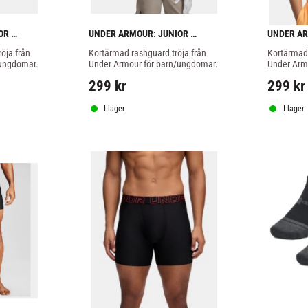
R 
UNDER ARMOUR: JUNIOR 
UNDER AR
HEATGEAR ARMOUR TRÖJA - 
HEATGEAR
ja från 
Kortärmad rashguard tröja från 
Kortärmad 
SVART
SVART
/ungdomar.
Under Armour för barn/ungdomar.
Under Arm
299
kr
299
kr
I lager
I lager