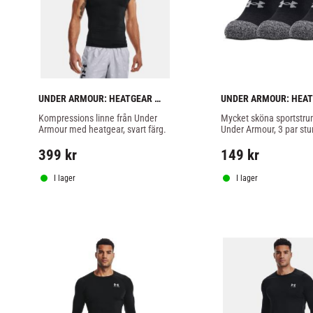
UNDER ARMOUR: HEATGEAR 
UNDER ARMOUR: HEAT
KOMPRESSIONS LINNE - SVART
STRUMPOR 3-PACK S
Kompressions linne från Under 
Mycket sköna sportstrum
Armour med heatgear, svart färg.
Under Armour, 3 par stum
paketet.
399
kr
149
kr
I lager
I lager