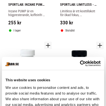
SPORTLAB: INZANE PUMP 
SPORTLAB: LIMITLESS - 
- 300gr
60 kapslar
Inzane PUMP är en 
Limitless är ett kosttillskott 
högpresterande, koffeinfri 
för ökad fokus, 
pre-workout designad för att 
koncentration och vakenhet 
255
kr
330
kr
ta din träning till nästa nivå.
i samband med träning, 
studier eller andra 
aktiviteter.
I lager
Slutsåld
This website uses cookies
We use cookies to personalise content and ads, to
SPORTLAB: MAXIMUM 
SPORTLAB: RED AMP 
provide social media features and to analyse our traffic.
DRAIN - 60 kapslar
STACK - 50 kapslar
We also share information about your use of our site with
Örterna i Maximum Drain 
Nyheter i Red AMP Stack 
hjälper din kropp att bli av 
7:th generation är förmågan 
our social media, advertising and analytics partners who