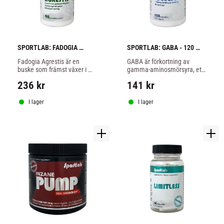
SPORTLAB: FADOGIA 
SPORTLAB: GABA - 120 
AGRESTIS - 90 kapslar
kapslar
Fadogia Agrestis är en 
GABA är förkortning av 
buske som främst växer i 
gamma-aminosmörsyra, ett 
norra Afrika.
naturligt ämne som verkar 
236
kr
141
kr
som en signalsubstans i 
kroppen.
I lager
I lager