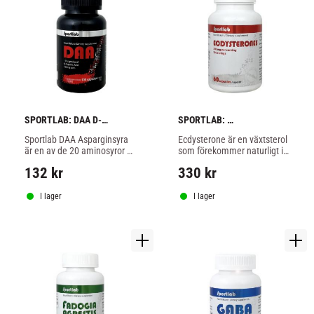
SPORTLAB: DAA D-
SPORTLAB: 
ASPARTIC ACID - 100 
ECDYSTERONES - 60 
Sportlab DAA Asparginsyra 
Ecdysterone är en växtsterol 
kapslar
kapslar
är en av de 20 aminosyror 
som förekommer naturligt i 
som ingår som byggstenar i 
vissa växter, och är ett av de 
132
kr
330
kr
bildandet av protein.
mest förekommande 
hormonerna bland leddjur.
I lager
I lager