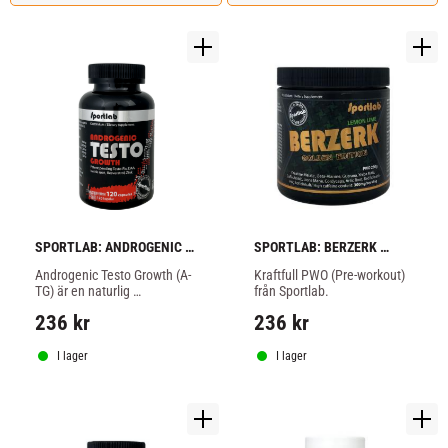
SPORTLAB: ANDROGENIC 
SPORTLAB: BERZERK 
TESTO GROWTH - 120 
GOLDEN EDITION PWO - 
Androgenic Testo Growth (A-
Kraftfull PWO (Pre-workout) 
kapslar
250gr
TG) är en naturlig 
från Sportlab.
testbooster
236
kr
236
kr
I lager
I lager