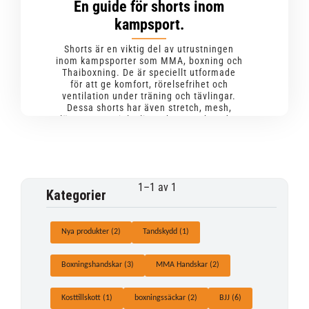
En guide för shorts inom
kampsport.
Shorts är en viktig del av utrustningen
inom kampsporter som MMA, boxning och
Thaiboxning. De är speciellt utformade
för att ge komfort, rörelsefrihet och
ventilation under träning och tävlingar.
Dessa shorts har även stretch, mesh,
lättare material, slitstarkt tyg och andra
egenskaper som hjälper under
påfrestningen av kampsport. Nedan följer
en liten guide av olika typer av shorts
som används inom kampsport.
1–
1
av
1
Kategorier
BJJ
Muay Thai
MMA
Boxning
Shorts
Nya produkter (2)
Tandskydd (1)
Boxningshandskar (3)
MMA Handskar (2)
Kosttillskott (1)
boxningssäckar (2)
BJJ (6)