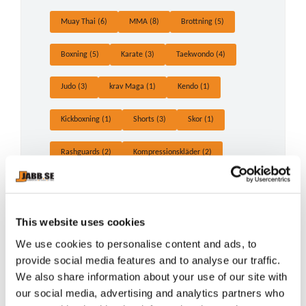
Muay Thai (6)
MMA (8)
Brottning (5)
Boxning (5)
Karate (3)
Taekwondo (4)
Judo (3)
krav Maga (1)
Kendo (1)
Kickboxning (1)
Shorts (3)
Skor (1)
Rashguards (2)
Kompressionskläder (2)
Mittsar (1)
This website uses cookies
Arkiv
We use cookies to personalise content and ads, to
provide social media features and to analyse our traffic.
We also share information about your use of our site with
2026
our social media, advertising and analytics partners who
juli (1)