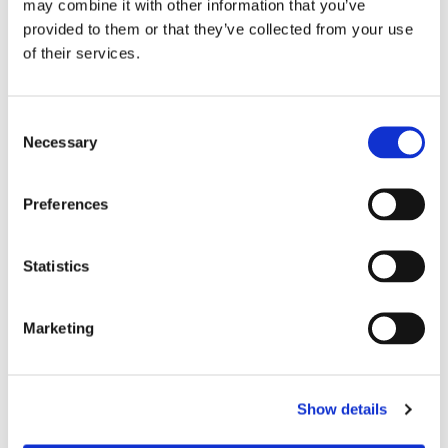
may combine it with other information that you’ve
januari (1)
provided to them or that they’ve collected from your use
of their services.
2025
oktober (1)
augusti (2)
C
Necessary
o
juni (1)
n
2024
s
Preferences
oktober (3)
e
september (1)
n
t
Statistics
augusti (1)
S
maj (2)
e
Marketing
l
mars (2)
e
februari (1)
c
Show details
t
januari (1)
i