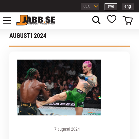
swe
eng
Meny
Kundvagn
Favoriter
AUGUSTI 2024
7 augusti 2024