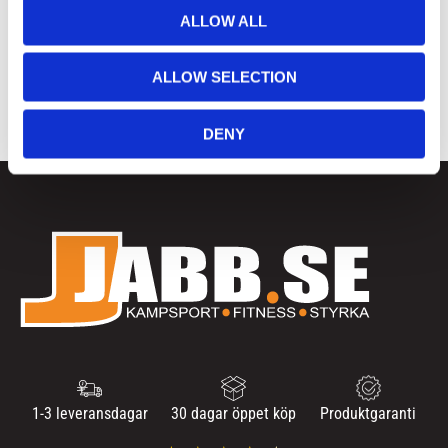
2023
o
ALLOW ALL
december (1)
n
2020
ALLOW SELECTION
november (1)
DENY
1-3 leveransdagar
30 dagar öppet köp
Produktgaranti