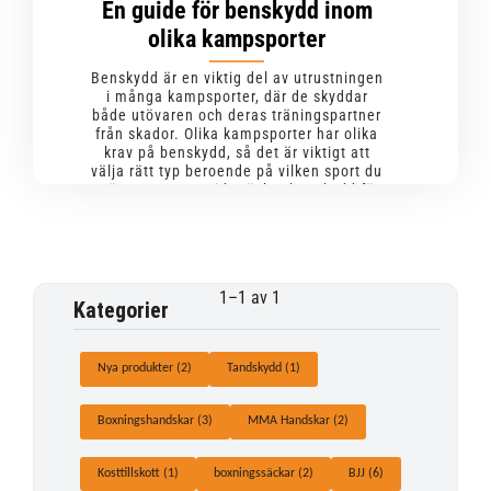
En guide för benskydd inom
olika kampsporter
Benskydd är en viktig del av utrustningen
i många kampsporter, där de skyddar
både utövaren och deras träningspartner
från skador. Olika kampsporter har olika
krav på benskydd, så det är viktigt att
välja rätt typ beroende på vilken sport du
utövar. Denna guide täcker benskydd för
MMA, thaiboxning, karate, kickboxning
och taekwondo.
Muay Thai
MMA
Karate
Taekwondo
Kickboxning
1–
1
av
1
Kategorier
Nya produkter (2)
Tandskydd (1)
Boxningshandskar (3)
MMA Handskar (2)
Kosttillskott (1)
boxningssäckar (2)
BJJ (6)