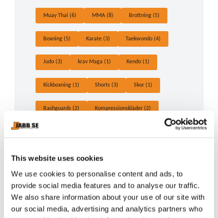
Muay Thai (6)
MMA (8)
Brottning (5)
Boxning (5)
Karate (3)
Taekwondo (4)
Judo (3)
krav Maga (1)
Kendo (1)
Kickboxning (1)
Shorts (3)
Skor (1)
Rashguards (2)
Kompressionskläder (2)
Mittsar (1)
This website uses cookies
Arkiv
We use cookies to personalise content and ads, to
provide social media features and to analyse our traffic.
We also share information about your use of our site with
2026
our social media, advertising and analytics partners who
juli (1)