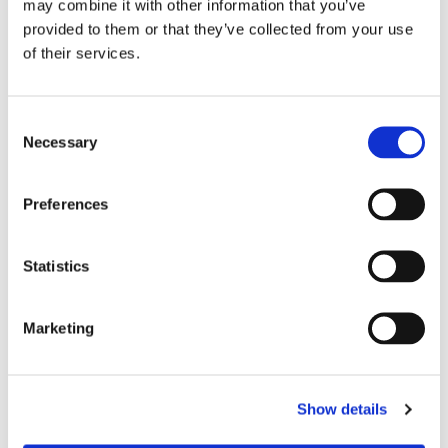
may combine it with other information that you’ve
januari (1)
provided to them or that they’ve collected from your use
of their services.
2025
oktober (1)
augusti (2)
C
Necessary
o
juni (1)
n
2024
s
Preferences
oktober (3)
e
september (1)
n
t
Statistics
augusti (1)
S
maj (2)
e
Marketing
l
mars (2)
e
februari (1)
c
Show details
t
januari (1)
i