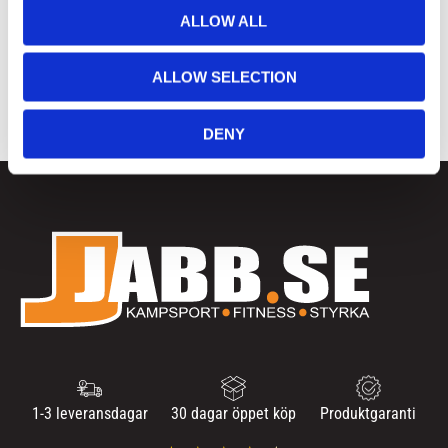
2023
o
ALLOW ALL
december (1)
n
2020
ALLOW SELECTION
november (1)
DENY
1-3 leveransdagar
30 dagar öppet köp
Produktgaranti