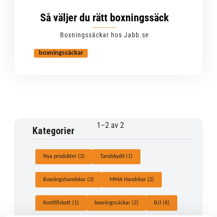
Så väljer du rätt boxningssäck
Boxningssäckar hos Jabb.se
boxningssäckar
1–
2
av
2
Kategorier
Nya produkter (2)
Tandskydd (1)
Boxningshandskar (3)
MMA Handskar (2)
Kosttillskott (1)
boxningssäckar (2)
BJJ (6)