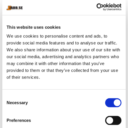
Muay Thai (6)
MMA (8)
Brottning (5)
Boxning (5)
Karate (3)
Taekwondo (4)
This website uses cookies
Judo (3)
krav Maga (1)
Kendo (1)
We use cookies to personalise content and ads, to
provide social media features and to analyse our traffic.
Kickboxning (1)
Shorts (3)
Skor (1)
We also share information about your use of our site with
our social media, advertising and analytics partners who
Rashguards (2)
Kompressionskläder (2)
may combine it with other information that you’ve
provided to them or that they’ve collected from your use
Mittsar (1)
of their services.
C
Arkiv
Necessary
o
n
2026
s
juli (1)
Preferences
e