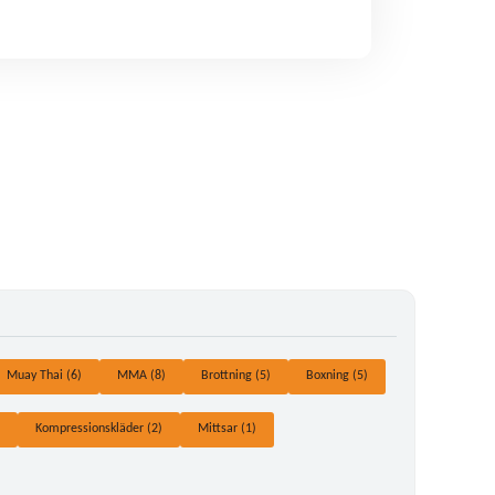
Muay Thai (6)
MMA (8)
Brottning (5)
Boxning (5)
Kompressionskläder (2)
Mittsar (1)