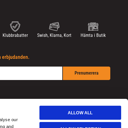
Klubbrabatter
Swish, Klarna, Kort
Hämta i Butik
h erbjudanden.
Prenumerera
ALLOW ALL
alyse our
ing and