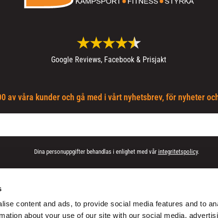
Google Reviews, Facebook & Prisjakt
0 av våra kunder och gå med i vårt nyhetsbrev, för nyheter oc
Dina personuppgifter behandlas i enlighet med vår
integritetspolicy
.
s
Blogg
Social
ise content and ads, to provide social media features and to an
Jabb-Butiken
Facebook
rmation about your use of our site with our social media, advertis