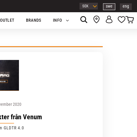
swe
eng
Kundv
Favor
OUTLET
BRANDS
INFO
vember 2020
kter från Venum
m GLDTR 4.0