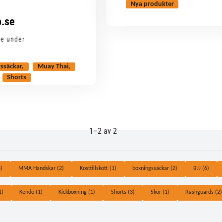
Nya produkter
.se
se under
ssäckar
Muay Thai
Shorts
1–
2
av
2
)
MMA Handskar (2)
Kosttillskott (1)
boxningssäckar (2)
BJJ (6)
1)
Kendo (1)
Kickboxning (1)
Shorts (3)
Skor (1)
Rashguards (2)