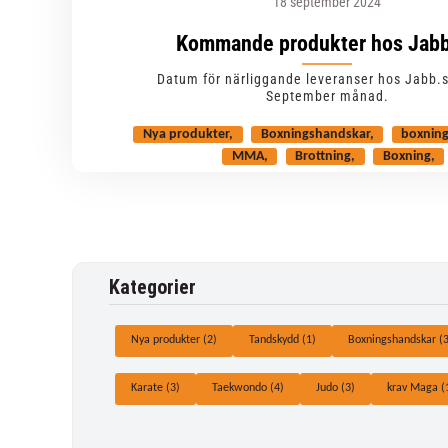
18 september 2024
Kommande produkter hos Jabb
Datum för närliggande leveranser hos Jabb.
September månad.
Nya produkter
Boxningshandskar
boxning
MMA
Brottning
Boxning
Kategorier
Nya produkter (2)
Tandskydd (1)
Boxningshandskar (3
Karate (3)
Taekwondo (4)
Judo (3)
krav Maga (