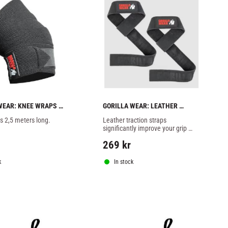
WEAR: KNEE WRAPS 
GORILLA WEAR: LEATHER 
RS - BLACK
LIFTING STRAPS
 2,5 meters long.
Leather traction straps 
significantly improve your grip 
and increase your strength in 
269
kr
both pull-ups and rowing 
exercises as well as deadlifts.
k
In stock