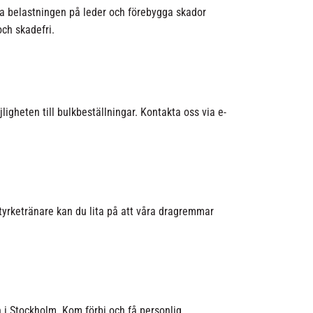
ka belastningen på leder och förebygga skador
och skadefri.
gheten till bulkbeställningar. Kontakta oss via e-
styrketränare kan du lita på att våra dragremmar
 i Stockholm. Kom förbi och få personlig