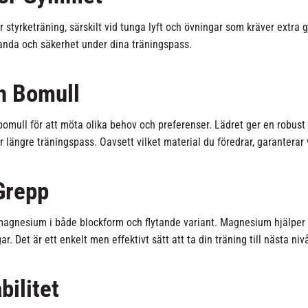
tyrketräning, särskilt vid tunga lyft och övningar som kräver extra gr
tanda och säkerhet under dina träningspass.
h Bomull
omull för att möta olika behov och preferenser. Lädret ger en robust k
r längre träningspass. Oavsett vilket material du föredrar, garanterar
Grepp
i magnesium i både blockform och flytande variant. Magnesium hjälper t
. Det är ett enkelt men effektivt sätt att ta din träning till nästa niv
bilitet