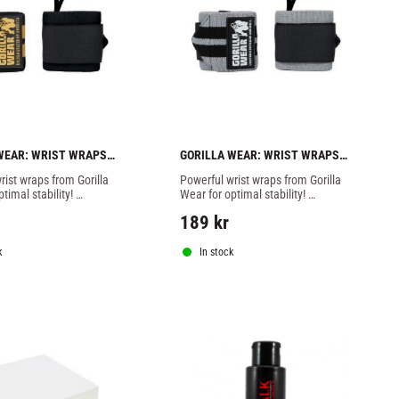
WEAR: WRIST WRAPS 
GORILLA WEAR: WRIST WRAPS 
ACK/GOLD
PRO - GREY/BLACK
ist wraps from Gorilla 
Powerful wrist wraps from Gorilla 
timal stability! 
Wear for optimal stability! 
 colour.
grey/black colour.
189
kr
k
In stock