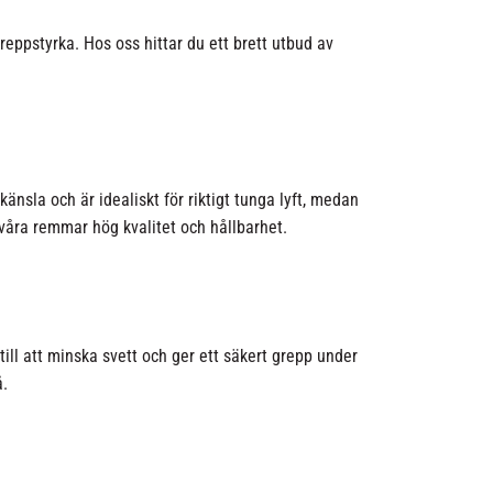
eppstyrka. Hos oss hittar du ett brett utbud av
änsla och är idealiskt för riktigt tunga lyft, medan
 våra remmar hög kvalitet och hållbarhet.
ill att minska svett och ger ett säkert grepp under
å.