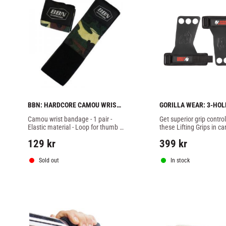
BBN: HARDCORE CAMOU WRIST 
GORILLA WEAR: 3-HOLE
BANDAGES - 1 PAIR
CARBON LIFTING GRIP
Camou wrist bandage - 1 pair - 
Get superior grip control
Elastic material - Loop for thumb - 
these Lifting Grips in car
Velcro fastening - For strength 
design!
129
kr
399
kr
training
Sold out
In stock