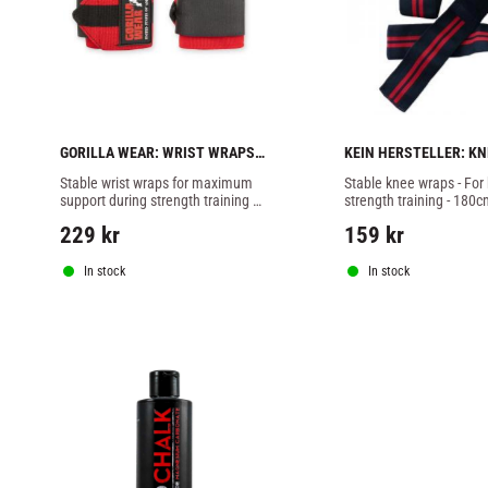
GORILLA WEAR: WRIST WRAPS 
KEIN HERSTELLER: KNE
ULTRA - RED/BLACK
BANDAGE - 1 PAIR
Stable wrist wraps for maximum 
Stable knee wraps - For 
support during strength training 
strength training - 180cm
from Gorilla Wear.
pair
229
kr
159
kr
In stock
In stock