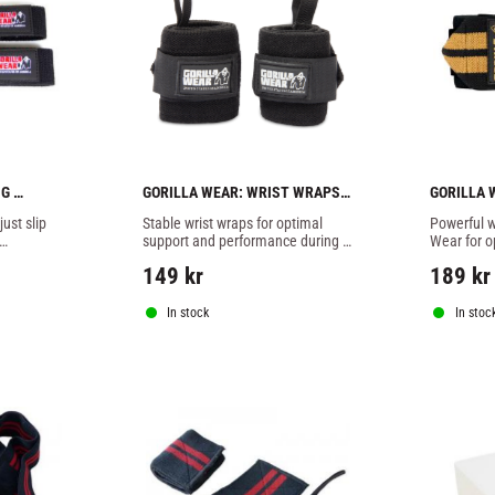
G 
GORILLA WEAR: WRIST WRAPS 
GORILLA 
BASIC - BLACK
PRO - BL
ust slip 
Stable wrist wraps for optimal 
Powerful wr
support and performance during 
Wear for op
ip and 
heavy training sessions, black 
black/gold
149
kr
189
kr
in both 
color.
rcis
In stock
In stoc