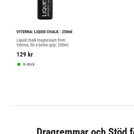
VITERNA: LIQUID CHALK - 250ml
Liquid chalk magnesium from 
Viterna, för a better grip. 250ml.
129
kr
In stock
Dragremmar och Stöd 