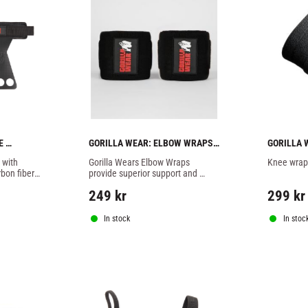
 
GORILLA WEAR: ELBOW WRAPS 
GORILLA 
S - BLACK
1.2M - BLACK
2,5 METE
 with 
Gorilla Wears Elbow Wraps 
Knee wraps
bon fiber 
provide superior support and 
protection for your elbows!
249
kr
299
kr
In stock
In stoc