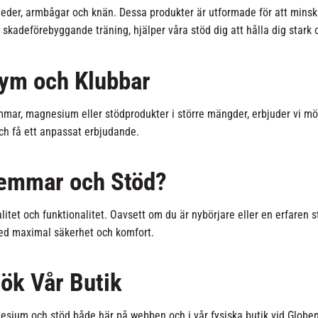
leder, armbågar och knän. Dessa produkter är utformade för att mins
 skadeförebyggande träning, hjälper våra stöd dig att hålla dig stark 
Gym och Klubbar
ar, magnesium eller stödprodukter i större mängder, erbjuder vi möjli
ch få ett anpassat erbjudande.
remmar och Stöd?
litet och funktionalitet. Oavsett om du är nybörjare eller en erfaren 
med maximal säkerhet och komfort.
sök Vår Butik
esium och stöd både här på webben och i vår fysiska butik vid Globen