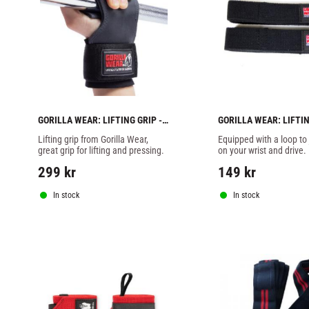
GORILLA WEAR: LIFTING GRIP - 
GORILLA WEAR: LIFTIN
BLACK
STRAPS - BLACK
Lifting grip from Gorilla Wear, 
Equipped with a loop to j
great grip for lifting and pressing.
on your wrist and drive. 
Significantly improves gr
299
kr
149
kr
increases your strength 
pull-ups and rowing exe
In stock
In stock