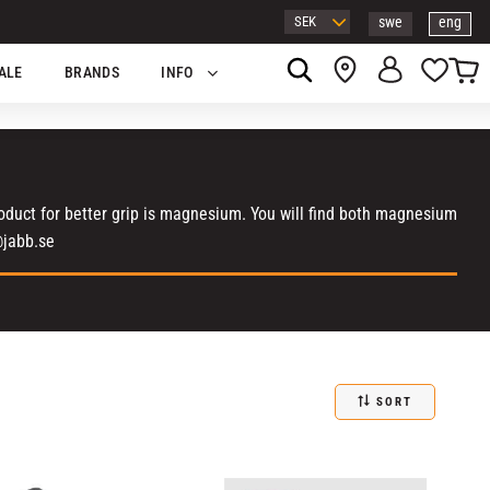
swe
eng
Basket
Favor
ALE
BRANDS
INFO
roduct for better grip is magnesium. You will find both magnesium
@jabb.se
SORT