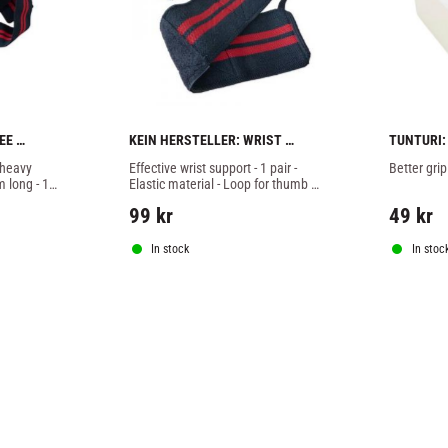
E 
KEIN HERSTELLER: WRIST 
TUNTURI:
BANDAGE BLACK/RED - 1 PAIR
heavy 
Effective wrist support - 1 pair - 
Better grip
 long - 1 
Elastic material - Loop for thumb - 
Velcro fastening - For strength 
99
kr
49
kr
training
In stock
In stoc